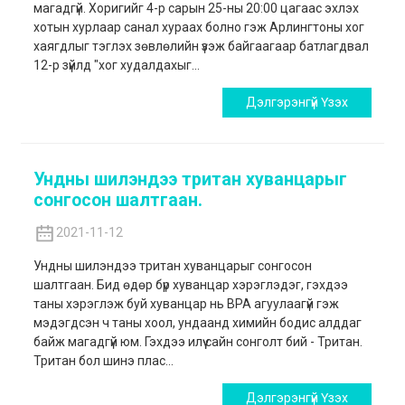
магадгүй. Хоригийг 4-р сарын 25-ны 20:00 цагаас эхлэх
хотын хурлаар санал хураах болно гэж Арлингтоны хог
хаягдлыг тэглэх зөвлөлийн үзэж байгаагаар батлагдвал
12-р зүйлд "хог худалдахыг...
Дэлгэрэнгүй Үзэх
Ундны шилэндээ тритан хуванцарыг
сонгосон шалтгаан.
2021-11-12
Ундны шилэндээ тритан хуванцарыг сонгосон
шалтгаан. Бид өдөр бүр хуванцар хэрэглэдэг, гэхдээ
таны хэрэглэж буй хуванцар нь BPA агуулаагүй гэж
мэдэгдсэн ч таны хоол, ундаанд химийн бодис алддаг
байж магадгүй юм. Гэхдээ илүү сайн сонголт бий - Тритан.
Тритан бол шинэ плас...
Дэлгэрэнгүй Үзэх