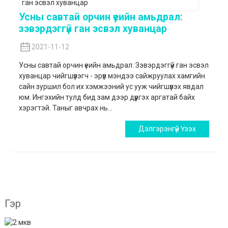
Усны савтай орчин үеийн амьдрал:
зэвэрдэггүй ган эсвэл хуванцар
2021-11-12
Усны савтай орчин үеийн амьдрал: Зэвэрдэггүй ган эсвэл
хуванцар чийгшүүлэгч - эрүүл мэндээ сайжруулах хамгийн
сайн зуршил бол их хэмжээний ус ууж чийгшүүлэх явдал
юм. Ингэхийн тулд бид зам дээр дүүргэх аргатай байх
хэрэгтэй. Таныг авчрах нь...
Дэлгэрэнгүй Үзэх
Гэр