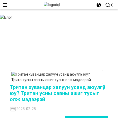
Тритан хуванцар халуун усанд аюулгүй
юу? Тритан усны савны ашиг тусыг
олж мэдээрэй
2025-02-28