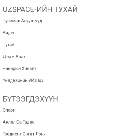
UZSPACE-ИЙН ТУХАЙ
Түгээмэл Асуултууд
Видео
Тухай
Дээж Авах
Чанарын Хяналт
Үйлдвэрийн VR Шоу
БҮТЭЭГДЭХҮҮН
Спорт
Аялал Ба Гадаа
Градиент Өнгөт Лонх