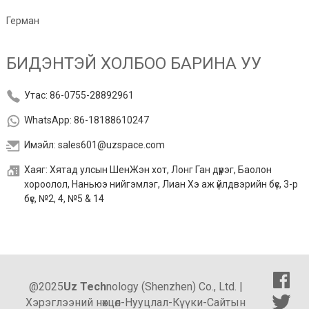
Герман
БИДЭНТЭЙ ХОЛБОО БАРИНА УУ
Утас: 86-0755-28892961
WhatsApp: 86-18188610247
Имэйл: sales601@uzspace.com
Хаяг: Хятад улсын ШенЖэн хот, Лонг Ган дүүрэг, Баолон
хороолол, Наньюэ нийгэмлэг, Лиан Хэ аж үйлдвэрийн бүс, 3-р
бүс, №2, 4, №5 & 14
@2025
Uz Tech
nology (Shenzhen) Co., Ltd. |
Хэрэглээний нөхцөл
-
Нууцлал
-
Күүки
-
Сайтын