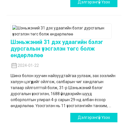
Дэлгэрэнгүй Үзэх
Шэньжэний 31 дэх удаагийн бэлэг
дурсгалын үзэсгэлэн төгс болж
өндөрлөлөө
2024-01-22
Шинэ болон хуучин найзуудтайгаа уулзаж, зах зээлийн
халуун цэгүүдийг ойлгож, салбарын чиг хандлагын
талаар ойлголттой болж, 31-р Шэньжэний бэлэг
дурсгалын үзэсгэлэн, 1688 үйлдвэрийн шууд
олборлолтын улирал 4-р сарын 29-нд албан ёсоор
өндөрлөлөө. Үзэсгэлэн нь 11 үзэсгэлэнгийн танхим, ...
Дэлгэрэнгүй Үзэх