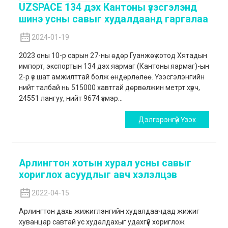
UZSPACE 134 дэх Кантоны үзэсгэлэнд
шинэ усны савыг худалдаанд гаргалаа
2024-01-19
2023 оны 10-р сарын 27-ны өдөр Гуанжөү хотод Хятадын
импорт, экспортын 134 дэх яармаг (Кантоны яармаг)-ын
2-р үе шат амжилттай болж өндөрлөлөө. Үзэсгэлэнгийн
нийт талбай нь 515000 хавтгай дөрвөлжин метрт хүрч,
24551 лангуу, нийт 9674 үзмэр...
Дэлгэрэнгүй Үзэх
Арлингтон хотын хурал усны савыг
хориглох асуудлыг авч хэлэлцэв
2022-04-15
Арлингтон дахь жижиглэнгийн худалдаачдад жижиг
хуванцар савтай ус худалдахыг удахгүй хориглож