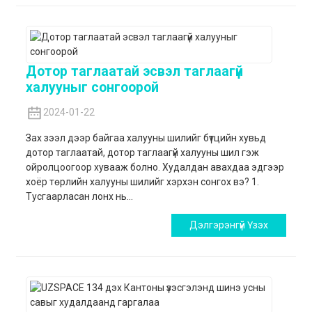
Дотор таглаатай эсвэл таглаагүй
халууныг сонгоорой
2024-01-22
Зах зээл дээр байгаа халууны шилийг бүтцийн хувьд
дотор таглаатай, дотор таглаагүй халууны шил гэж
ойролцоогоор хувааж болно. Худалдан авахдаа эдгээр
хоёр төрлийн халууны шилийг хэрхэн сонгох вэ? 1.
Тусгаарласан лонх нь...
Дэлгэрэнгүй Үзэх