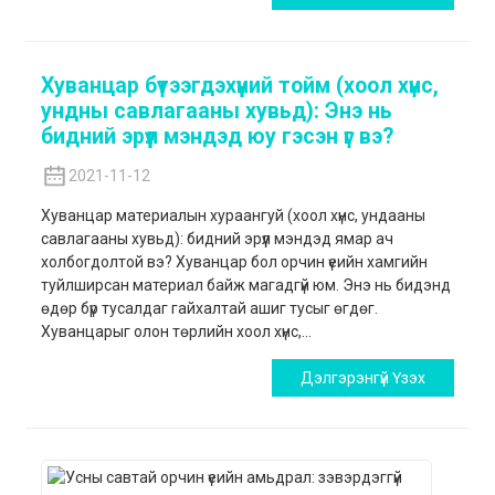
Хуванцар бүтээгдэхүүний тойм (хоол хүнс,
ундны савлагааны хувьд): Энэ нь
бидний эрүүл мэндэд юу гэсэн үг вэ?
2021-11-12
Хуванцар материалын хураангуй (хоол хүнс, ундааны
савлагааны хувьд): бидний эрүүл мэндэд ямар ач
холбогдолтой вэ? Хуванцар бол орчин үеийн хамгийн
туйлширсан материал байж магадгүй юм. Энэ нь бидэнд
өдөр бүр тусалдаг гайхалтай ашиг тусыг өгдөг.
Хуванцарыг олон төрлийн хоол хүнс,...
Дэлгэрэнгүй Үзэх