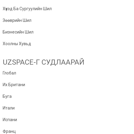
Хүүхэд Ба Сургуулийн Шил
Зөөврийн Шил
Бизнесийн Шил
Хоолны Хувьд
UZSPACE-Г СУДЛААРАЙ
Глобал
Их Британи
Буга
Итали
Испани
Франц